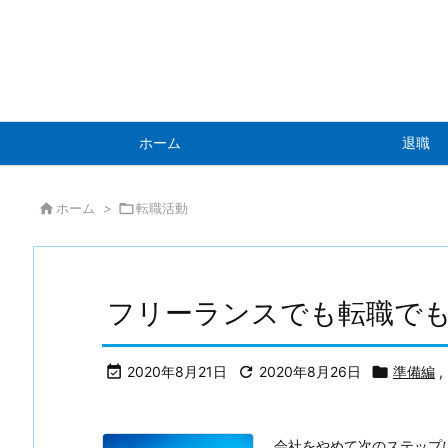
ホーム
退職

ホーム
>

転職活動
フリーランスでも転職で

2020年8月21日

2020年8月26日

準備編
,
会社をやめて次のステップ