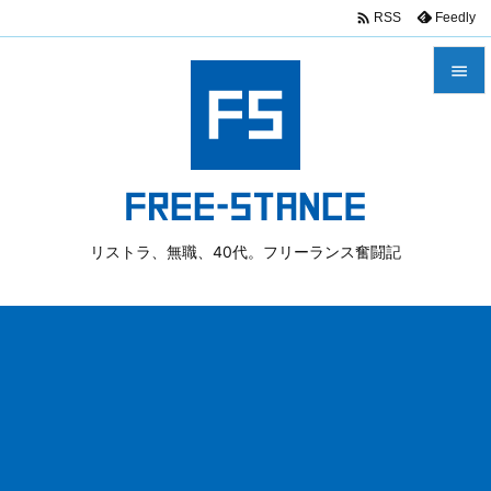

Feedly
RSS


メニュ

サイド

リストラ、無職、40代。フリーランス奮闘記
前へ

次へ

検索