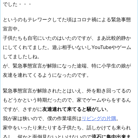
でした・・・
というのもテレワークしてた頃はコロナ禍による緊急事態
宣言中。
子供たちも自宅にいたのはいたのですが、まあ比較的静か
にしてくれてました。遊ぶ相手いないしYouTubeやゲーム
してましたしね。
が、緊急事態宣言が解除になった途端、特に小学生の娘が
友達を連れてくるようになったのです。
緊急事態宣言が解除されたとはいえ、外を動き回ってるの
もどうかという時期だったので、家でゲームやらをするん
ですが、さすがに
友達連れて来てると騒がしい
。
我が家は狭いので、僕の作業場所は
リビングの片隅
。
家中をいったり来たりする子供たち、話しかけても来られ
るし、何かと面倒見ないといけないので
流石に集中出来ま