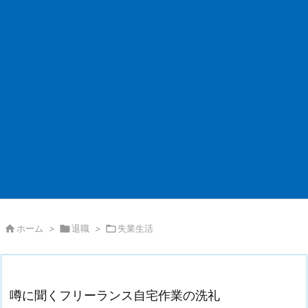

ホーム
>

退職
>

失業生活
噂に聞くフリーランス自宅作業の洗礼