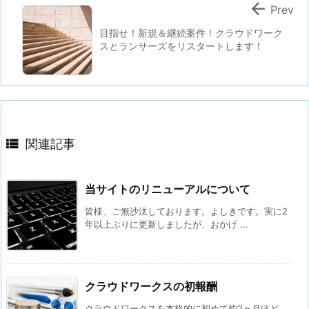

Prev
目指せ！新規＆継続案件！クラウドワーク
スとランサーズをリスタートします！

関連記事
当サイトのリニューアルについて
皆様、ご無沙汰しております。よしきです。実に2
年以上ぶりに更新しましたが、おかげ ...
クラウドワークスの初報酬
クラウドワークスを本格的に初めて約2ヶ月ほど。